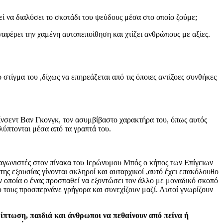
 να διαλύσει το σκοτάδι του ψεύδους μέσα στο οποίο ζούμε;
αφέρει την χαμένη αυτοπεποίθηση και χτίζει ανθρώπους με αξίες.
στίγμα του ,δίχως να επηρεάζεται από τις όποιες αντίξοες συνθήκες
Βίνσεντ Βαν Γκονγκ, τον ασυμβίβαστο χαρακτήρα του, όπως αυτός
λύπτονται μέσα από τα γραπτά του.
αγωνιστές στον πίνακα του Ιερώνυμου Μπός ο κήπος των Επίγειων
της εξουσίας γίνονται σκληροί και αυταρχικοί ,αυτό έχει επακόλουθο
ην οποία ο ένας προσπαθεί να εξοντώσει τον άλλο με μοναδικό σκοπό
τους προσπερνάνε γρήγορα και συνεχίζουν μαζί. Αυτοί γνωρίζουν
ρίπτωση, παιδιά και άνθρωποι να πεθαίνουν από πείνα ή