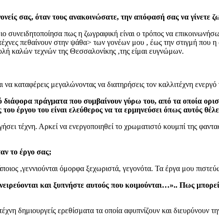
γονείς σας, όταν τους ανακοινώσατε, την απόφασή σας να γίνετε 
ο συνειδητοποίησα πως η ζωγραφική είναι ο τρόπος να επικοινωνήσω 
ιτέχνες πεθαίνουν στην ψάθα> των γονέων μου , έως την στιγμή που 
λή καλών τεχνών της Θεσσαλονίκης ,της είμαι ευγνώμων.
αι να καταφέρεις μεγαλώνοντας να διατηρήσεις τον καλλιτέχνη ενεργό 
ό διάφορα πράγματα που συμβαίνουν γύρω του, από τα οποία ορισ
 του έργου του είναι ελεύθερος να τα ερμηνεύσει όπως αυτός θέλε
ργήσει τέχνη. Αρκεί να ενεργοποιηθεί το χρωματιστό κουμπί της φαν
αν το έργο σας;
οιος ,γεννιούνται όμορφα ξεχωριστά, γεγονότα. Τα έργα μου πιστεύω 
ιρεύονται και ξυπνήστε αυτούς που κοιμούνται…».. Πως μπορείς 
τέχνη δημιουργείς ερεθίσματα τα οποία αφυπνίζουν και διευρύνουν την