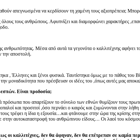
θούν απεγνωσμένα να κερδίσουν τη χαμένη τους αξιοπρέπεια; Μπορεί
ς όλους τους ανθρώπους. Αφυπνίζει και διαμορφώνει χαρακτήρες ,επαν
ξοδο.
ς ανθρωπότητας. Μέσα από αυτά τα γεγονότα ο καλλιτέχνης αφήνει το 
ν την αποστολή.
χτηκα , Έλληνες και ξένοι φυσικά. Ταυτίστηκα όμως με το πάθος του 
την μοναδικότητα που πρέσβευαν οι ιδέες του ,όπως αυτές μας αποκα
ρεσπών. Είναι προδοσία;
ά πρόσωπα που απαρτίζουν το σύνολο των εθνών θυμίζουν τους πρωτ
παλοί και προσιτοί ,όσο περνάει ο καιρός και ζυμώνονται στην λήθη 
 τους τρέφει η ίδια η εξουσία…και φτάνουμε στην ώρα της κρίσης στ
ε στην αυτοκαταστροφή του ανθρώπινου είδους… Οι λαοί του κόσμου 
ως οι καλλιτέχνες, δεν θα άφηναν, δεν θα επέτρεπαν σε καμία πε