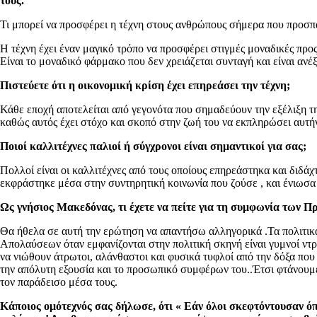
τους.
Τι μπορεί να προσφέρει η τέχνη στους ανθρώπους σήμερα που προσπα
Η τέχνη έχει έναν μαγικό τρόπο να προσφέρει στιγμές μοναδικές προ
Είναι το μοναδικό φάρμακο που δεν χρειάζεται συνταγή και είναι ανέ
Πιστεύετε ότι η οικονομική κρίση έχει επηρεάσει την τέχνη;
Κάθε εποχή αποτελείται από γεγονότα που σημαδεύουν την εξέλιξη τη
καθώς αυτός έχει στόχο και σκοπό στην ζωή του να εκπληρώσει αυτή
Ποιοί καλλιτέχνες παλιοί ή σύγχρονοι είναι σημαντικοί για σας;
Πολλοί είναι οι καλλιτέχνες από τους οποίους επηρεάστηκα και διδά
εκφράστηκε μέσα στην συντηρητική κοινωνία που ζούσε , και ένιωσα 
Ως γνήσιος Μακεδόνας, τι έχετε να πείτε για τη συμφωνία των Π
Θα ήθελα σε αυτή την ερώτηση να απαντήσω αλληγορικά .Τα πολιτικ
Απολαύσεων όταν εμφανίζονται στην πολιτική σκηνή είναι γυμνοί ντρο
να νιώθουν άτρωτοι, αλάνθαστοι και φυσικά τυφλοί από την δόξα που
την απόλυτη εξουσία και το προσωπικό συμφέρων του..Έτσι φτάνουμ
τον παράδεισο μέσα τους.
Κάποιος ομότεχνός σας δήλωσε, ότι « Εάν όλοι σκεφτόντουσαν όπ