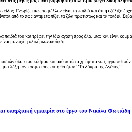
ει στις μέρες μας είναι βαρβαρότητα!»; Εμπεριέχει δόση αλήθει
ίδος. Γνωρίζει πως το μέλλον είναι τα παιδιά και ότι η εξέλιξη έρχετ
νεται από το πως αντιμετωπίζει τα ζώα πρωτίστως και τα παιδιά. Σε
α παιδιά του και τρέφει την ίδια αγάπη προς όλα, μιας και είναι κομμ
 είναι μοναχά η υλική ικανοποίηση
αιδιών όλου του κόσμου και από αυτά τα χρώματα να ζωγραφιστούν ο
ε μια λέξη τον κόσμο τους αυτή θα ήταν ‘’Το δάκρυ της Αγάπης’’.
και υπαρξιακή εμπειρία στο έργο του Νικόλα Φωτιάδη