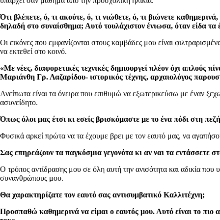
υπάρχει σαν μάθημα από την προσχολική ηλικία.
Ότι βλέπετε, ό, τι ακούτε, ό, τι νιώθετε, ό, τι βιώνετε καθημερ
δηλαδή στο συναίσθημα; Αυτό τουλάχιστον ένιωσα, όταν είδα τα 
Οι εικόνες που εμφανίζονται στους καμβάδες μου είναι φιλτραρισμένα
να εκτεθεί στο κοινό.
«Με νέες, διαφορετικές τεχνικές δημιουργεί πλέον όχι απλούς πί
Μαριάνθη Γρ. Λαζαρίδου- ιστορικός τέχνης, αρχαιολόγος παρουσιά
Ανείπωτα είναι τα όνειρα που επιθυμώ να εξωτερικεύσω με έναν ξεχω
ασυνείδητο.
Όπως όλοι μας έτσι κι εσείς βρισκόμαστε με το ένα πόδι στη πεζ
Φυσικά αρκεί πρώτα να τα έχουμε βρει με τον εαυτό μας, να αγαπήσο
Σας επηρεάζουν τα παγκόσμια γεγονότα κι αν ναι τα εντάσσετε στ
Ο τρόπος αντίδρασης μου σε όλη αυτή την ανισότητα και αδικία που
συνανθρώπους μου.
Θα χαρακτηρίζατε τον εαυτό σας αντισυμβατικό Καλλιτέχνη;
Προσπαθώ καθημερινά να είμαι ο εαυτός μου. Αυτό είναι το πιο