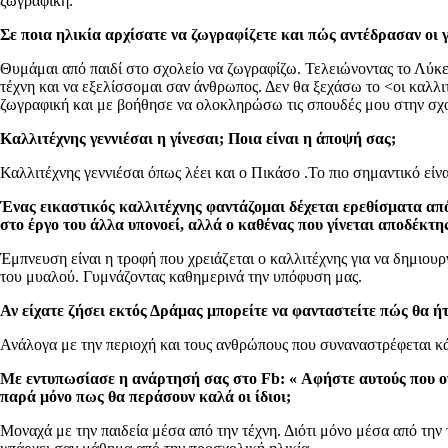
ζωγραφική.
Σε ποια ηλικία αρχίσατε να ζωγραφίζετε και πώς αντέδρασαν οι 
Θυμάμαι από παιδί στο σχολείο να ζωγραφίζω. Τελειώνοντας το Λύκει
τέχνη και να εξελίσσομαι σαν άνθρωπος. Δεν θα ξεχάσω το <οι καλλ
ζωγραφική και με βοήθησε να ολοκληρώσω τις σπουδές μου στην σχο
Καλλιτέχνης γεννιέσαι η γίνεσαι; Ποια είναι η άποψή σας;
Καλλιτέχνης γεννιέσαι όπως λέει και ο Πικάσο .Το πιο σημαντικό είν
Ένας εικαστικός καλλιτέχνης φαντάζομαι δέχεται ερεθίσματα απ
στο έργο του άλλα υπονοεί, αλλά ο καθένας που γίνεται αποδέκτης
Έμπνευση είναι η τροφή που χρειάζεται ο καλλιτέχνης για να δημιου
του μυαλού. Γυμνάζοντας καθημερινά την υπόφυση μας.
Αν είχατε ζήσει εκτός Δράμας μπορείτε να φανταστείτε πώς θα ήτ
Ανάλογα με την περιοχή και τους ανθρώπους που συναναστρέφεται κάπ
Με εντυπωσίασε η ανάρτησή σας στο Fb: « Αφήστε αυτούς που ονε
παρά μόνο πως θα περάσουν καλά οι ίδιοι;
Μοναχά με την παιδεία μέσα από την τέχνη. Διότι μόνο μέσα από την 