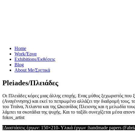
Home
Work/Έργα
Exhibitions/Εκθέσεις
Blog
About Me/Σχετικά
Pleiades/Πλειάδες
Οι Πλειάδες κόρες μιας άλλης εποχής. Ενας μύθος ξεχωριστός που 
(Αναγέννησης) και εκεί το πεπρωμένο αλλάζει την διαδρομή τους, τα
του Τιτάνα, Άτλαντα και της Ωκεανίδας Πλειονης και η μελωδία του
λάμπει τα σκοτάδια της ψυχής. Και το ταξίδι συνεχίζεται μέσα απο
fokos_artist
[Διαστάσεις έργων: 150×210- Υλικά έργων :handmade papers (Fabria