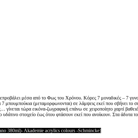
ξεπροβάλει μέσα από το Φως του Χρόνου. Κόρες 7 μοναδικές – 7 γυνα
 7 μπουμπούκια (μεταμορφωνονται) σε λάμψεις εκεί που σβήνει το σκο
ς… γίνεται τώρα εικόνα-ζωγραφική επάνω σε χειροποίητο χαρτί βαθειά
ντο υδάτινο στοιχείο έως ότου φτάσουν εκεί που ανοίκουν. Στα άδυτα
no 380ml)- Akademie acrylics colours -Schmincke]