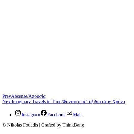
Prev
Absense/Απουσία
Next
Imaginary Travels in Time/Φανταστικά Ταξίδια στον Χρόνο
Instagram
Facebook
Mail
© Nikolas Fotiadis | Crafted by ThinkBang